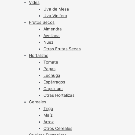
Vides
Uva de Mesa
Uva Vinífera
Frutos Secos
Almendra
Avellana
Nuez
Otras Frutas Secas
Hortalizas
Tomate
Papas
Lechuga
Espárragos
Capsicum
Otras Hortalizas
Cereales
Trigo
Maíz
Arroz
Otros Cereales
Cultivos Extensivos