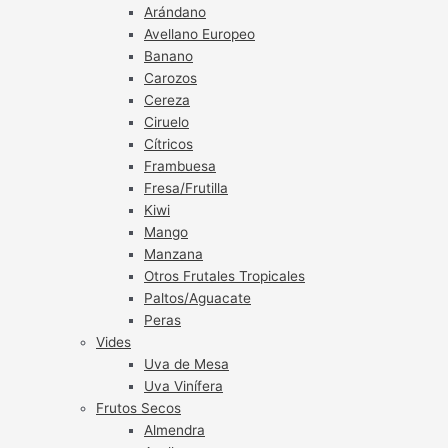
Arándano
Avellano Europeo
Banano
Carozos
Cereza
Ciruelo
Cítricos
Frambuesa
Fresa/Frutilla
Kiwi
Mango
Manzana
Otros Frutales Tropicales
Paltos/Aguacate
Peras
Vides
Uva de Mesa
Uva Vinífera
Frutos Secos
Almendra