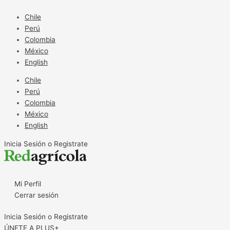
Ir
al
Chile
contenido
Perú
Colombia
México
English
Chile
Perú
Colombia
México
English
Inicia Sesión o Registrate
Mi Perfil
Cerrar sesión
Inicia Sesión o Registrate
ÚNETE A PLUS+