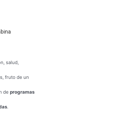
mbina
n, salud,
s, fruto de un
n de
programas
idas
.