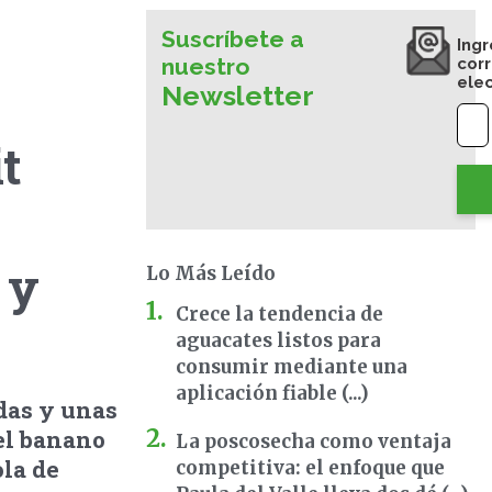
Suscríbete a
Ingr
nuestro
cor
ele
Newsletter
t
 y
Lo Más Leído
Crece la tendencia de
aguacates listos para
consumir mediante una
aplicación fiable (...)
das y unas
el banano
La poscosecha como ventaja
la de
competitiva: el enfoque que