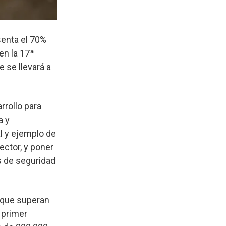
senta el 70%
en la 17ª
e se llevará a
rollo para
a y
l y ejemplo de
ector, y poner
os de seguridad
 que superan
 primer