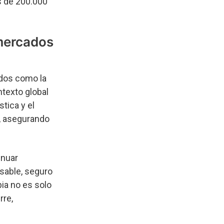
s de 200.000
 mercados
ados como la
ntexto global
stica y el
, asegurando
inuar
sable, seguro
ia no es solo
rre,