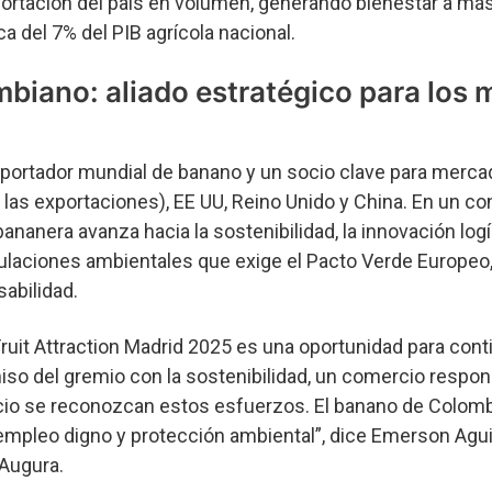
portación del país en volumen, generando bienestar a má
a del 7% del PIB agrícola nacional.
biano: aliado estratégico para los
xportador mundial de banano y un socio clave para merc
las exportaciones), EE UU, Reino Unido y China. En un co
 bananera avanza hacia la sostenibilidad, la innovación logí
ulaciones ambientales que exige el Pacto Verde Europeo
abilidad.
uit Attraction Madrid 2025 es una oportunidad para cont
so del gremio con la sostenibilidad, un comercio respon
ecio se reconozcan estos esfuerzos. El banano de Colomb
, empleo digno y protección ambiental”, dice Emerson Agui
 Augura.