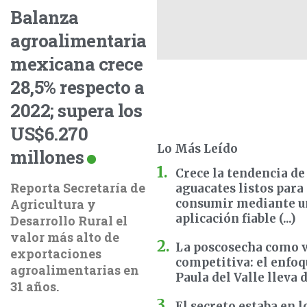
Balanza
agroalimentaria
mexicana crece
28,5% respecto a
2022; supera los
US$6.270
Lo Más Leído
millones
Crece la tendencia de
Reporta Secretaría de
aguacates listos para
Agricultura y
consumir mediante u
aplicación fiable (...)
Desarrollo Rural el
valor más alto de
La poscosecha como 
exportaciones
competitiva: el enfoq
agroalimentarias en
Paula del Valle lleva do
31 años.
El secreto estaba en l