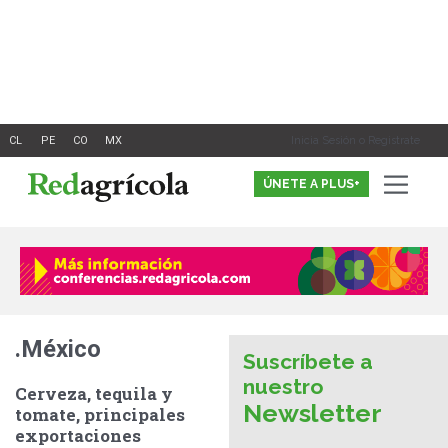
Ir
al
contenido
Inicia Sesión o Registrate
ÚNETE A PLUS+
.México
Suscríbete a
nuestro
Cerveza, tequila y
Newsletter
tomate, principales
exportaciones