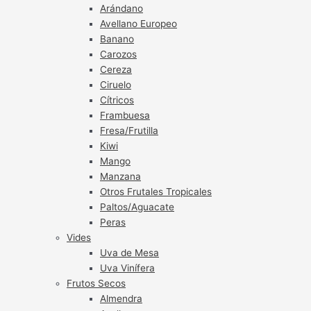
Arándano
Avellano Europeo
Banano
Carozos
Cereza
Ciruelo
Cítricos
Frambuesa
Fresa/Frutilla
Kiwi
Mango
Manzana
Otros Frutales Tropicales
Paltos/Aguacate
Peras
Vides
Uva de Mesa
Uva Vinífera
Frutos Secos
Almendra