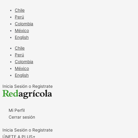
Ir
al
Chile
contenido
Perú
Colombia
México
English
Chile
Perú
Colombia
México
English
Inicia Sesión o Registrate
Mi Perfil
Cerrar sesión
Inicia Sesión o Registrate
ÚNETE A PLUS+