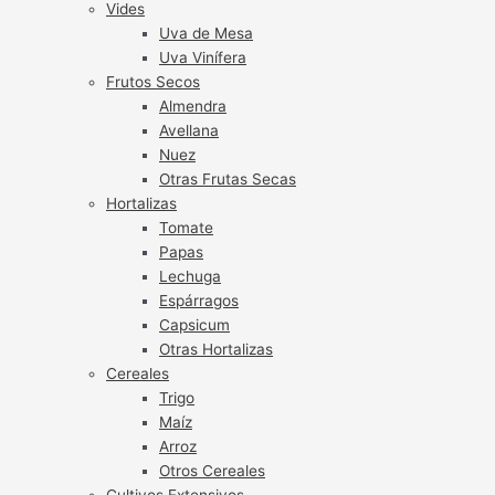
Vides
Uva de Mesa
Uva Vinífera
Frutos Secos
Almendra
Avellana
Nuez
Otras Frutas Secas
Hortalizas
Tomate
Papas
Lechuga
Espárragos
Capsicum
Otras Hortalizas
Cereales
Trigo
Maíz
Arroz
Otros Cereales
Cultivos Extensivos