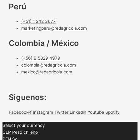
Perú
(+51) 1 242 3677
marketingperu@redagricola.com
Colombia / México
(+56) 9 5829 4979
colombia@redagricola.com
mexico@redagricola.com
Siguenos:
Facebook-f
Instagram
Twitter
Linkedin
Youtube
Spotify
Select your currency
CLP
Peso chileno
PEN
Sol