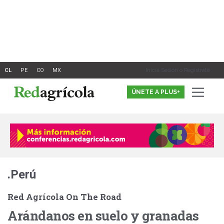
Ir
al
contenido
Inicia Sesión o Registrate
ÚNETE A PLUS+
.Perú
Red Agrícola On The Road
Arándanos en suelo y granadas