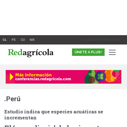
Ir
al
contenido
Inicia Sesión o Registrate
ÚNETE A PLUS+
.Perú
Estudio indica que especies acuáticas se
incrementan