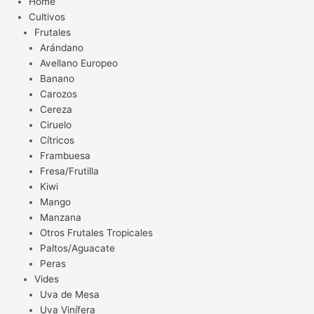
Home
Cultivos
Frutales
Arándano
Avellano Europeo
Banano
Carozos
Cereza
Ciruelo
Cítricos
Frambuesa
Fresa/Frutilla
Kiwi
Mango
Manzana
Otros Frutales Tropicales
Paltos/Aguacate
Peras
Vides
Uva de Mesa
Uva Vinífera