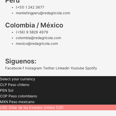
Perú
(+51) 1 242 3677
marketingperu@redagricola.com
Colombia / México
(+56) 9 5829 4979
colombia@redagricola.com
mexico@redagricola.com
Siguenos:
Facebook-f
Instagram
Twitter
Linkedin
Youtube
Spotify
Select your currency
CLP
Peso chileno
PEN
Sol
COP
Peso colombiano
MXN
Peso mexicano
USD
Dólar de los Estados Unidos (US)