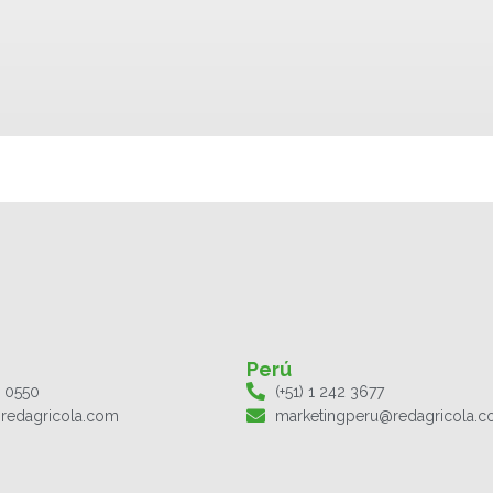
Perú
1 0550
(+51) 1 242 3677
redagricola.com
marketingperu@redagricola.