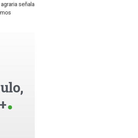
agraria señala
hemos
ulo,
+