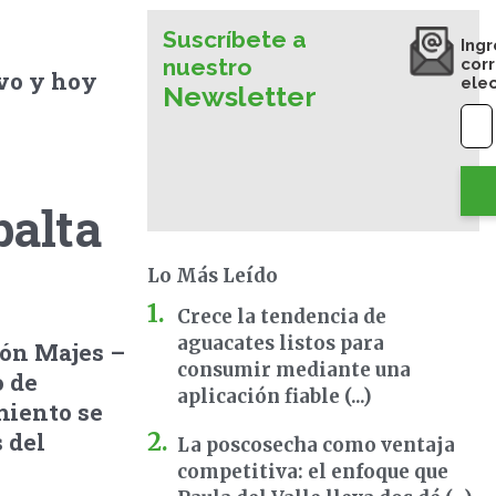
Suscríbete a
Ingr
nuestro
cor
ivo y hoy
ele
Newsletter
palta
Lo Más Leído
Crece la tendencia de
aguacates listos para
ión Majes –
consumir mediante una
 de
aplicación fiable (...)
miento se
 del
La poscosecha como ventaja
competitiva: el enfoque que