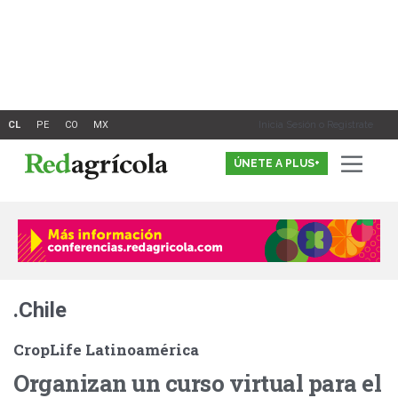
Ir
al
contenido
Inicia Sesión o Registrate
ÚNETE A PLUS+
.Chile
CropLife Latinoamérica
Organizan un curso virtual para el