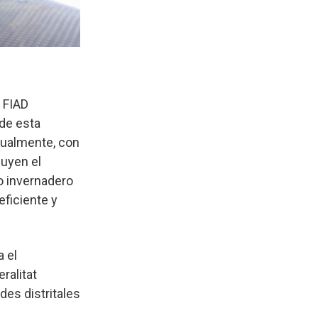
n FIAD
 de esta
ctualmente, con
luyen el
o invernadero
eficiente y
a el
ralitat
des distritales