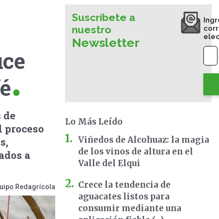
Suscríbete a
Ingr
nuestro
cor
ele
Newsletter
uce
fé
s de
Lo Más Leído
l proceso
Viñedos de Alcohuaz: la magia
s,
de los vinos de altura en el
ados a
Valle del Elqui
Crece la tendencia de
uipo Redagrícola
aguacates listos para
consumir mediante una