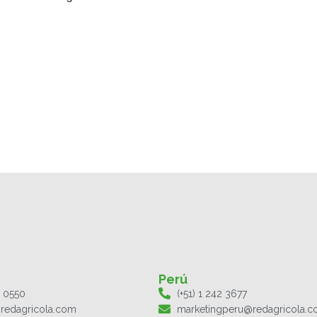
Perú
1 0550
(+51) 1 242 3677
redagricola.com
marketingperu@redagricola.