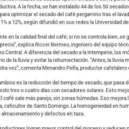
ctiva. A la fecha, se han instalado 44 de los 50 secado
ara optimizar el secado del café pergamino tras el lavad
% a 12%, según difundió en sus redes la Universidad de 
e en la calidad final del café; si no se controla bien, se
precio”, explica Riccer Bermeo, ingeniero del equipo técn
 Central. A diferencia del secado a la intemperie, los m
o de la lluvia y evitar la rehumectación. “Antes, la lluvia 
otra vez”, comenta Menandro Peña, productor cafetalero 
ambios es la reducción del tiempo de secado, que pasa d
 solo tres o cuatro días con secadores solares. Esto mejo
El café sale más parejo, sin zonas húmedas. Eso mejora l
rcía, caficultor de Santo Domingo. La homogeneidad en hu
n almacenamiento y defectos en taza.
productores logran mayor control del proceso y reducen p