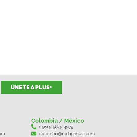
ÚNETE A PLUS+
Colombia / México
(+56) 9 5829 4979
com
colombia@redagricola.com