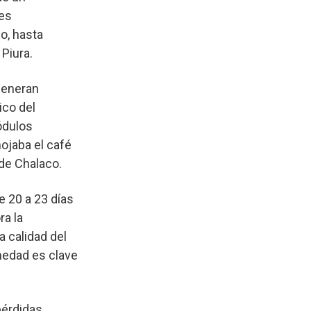
res
o, hasta
Piura.
 generan
ico del
ódulos
mojaba el café
de Chalaco.
e 20 a 23 días
ra la
a calidad del
medad es clave
érdidas.