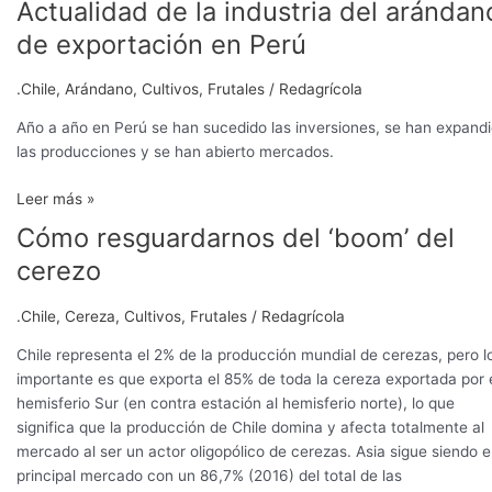
Actualidad de la industria del arándan
de exportación en Perú
.Chile
,
Arándano
,
Cultivos
,
Frutales
/
Redagrícola
Año a año en Perú se han sucedido las inversiones, se han expand
las producciones y se han abierto mercados.
Leer más »
Cómo resguardarnos del ‘boom’ del
Cómo
resguardarnos
cerezo
del
‘boom’
.Chile
,
Cereza
,
Cultivos
,
Frutales
/
Redagrícola
del
cerezo
Chile representa el 2% de la producción mundial de cerezas, pero l
importante es que exporta el 85% de toda la cereza exportada por 
hemisferio Sur (en contra estación al hemisferio norte), lo que
significa que la producción de Chile domina y afecta totalmente al
mercado al ser un actor oligopólico de cerezas. Asia sigue siendo e
principal mercado con un 86,7% (2016) del total de las