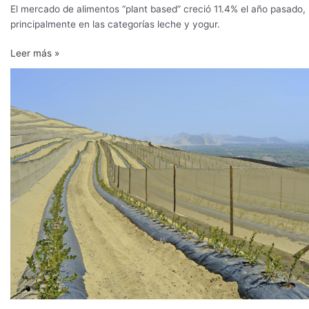
base
El mercado de alimentos “plant based” creció 11.4% el año pasado,
a
principalmente en las categorías leche y yogur.
plantas
alcanza
Leer más »
los
Actualidad
US$
de
5.000
la
millones
industria
en
del
2019
arándano
de
exportación
en
Perú