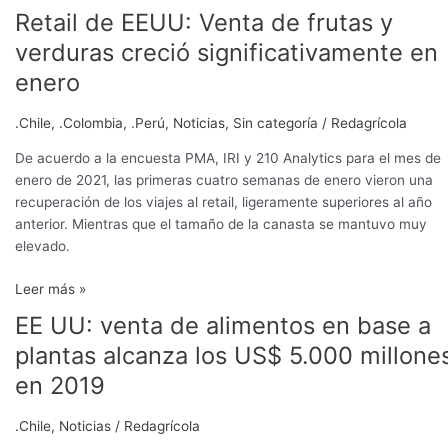
Retail de EEUU: Venta de frutas y
Retail
de
verduras creció significativamente en
EEUU:
enero
Venta
de
.Chile
,
.Colombia
,
.Perú
,
Noticias
,
Sin categoría
/
Redagrícola
frutas
y
De acuerdo a la encuesta PMA, IRI y 210 Analytics para el mes de
verduras
enero de 2021, las primeras cuatro semanas de enero vieron una
creció
recuperación de los viajes al retail, ligeramente superiores al año
significativamente
anterior. Mientras que el tamaño de la canasta se mantuvo muy
en
elevado.
enero
Leer más »
EE UU: venta de alimentos en base a
EE
UU:
plantas alcanza los US$ 5.000 millone
venta
en 2019
de
alimentos
.Chile
,
Noticias
/
Redagrícola
en