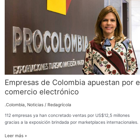
digital
de
Colombia
apuestan
por
el
comercio
electrónico
Empresas de Colombia apuestan por e
comercio electrónico
.Colombia
,
Noticias
/
Redagrícola
112 empresas ya han concretado ventas por US$12,5 millones
gracias a la exposición brindada por marketplaces internacionales.
Leer más »