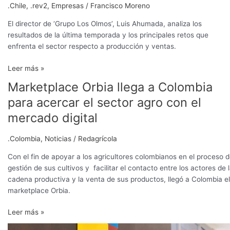
.Chile
,
.rev2
,
Empresas
/
Francisco Moreno
El director de ‘Grupo Los Olmos’, Luis Ahumada, analiza los
resultados de la última temporada y los principales retos que
enfrenta el sector respecto a producción y ventas.
Leer más »
Marketplace Orbia llega a Colombia
Marketplace
Orbia
para acercar el sector agro con el
llega
mercado digital
a
Colombia
.Colombia
,
Noticias
/
Redagrícola
para
acercar
Con el fin de apoyar a los agricultores colombianos en el proceso 
el
gestión de sus cultivos y facilitar el contacto entre los actores de 
sector
cadena productiva y la venta de sus productos, llegó a Colombia el
agro
marketplace Orbia.
con
el
Leer más »
mercado
Empresas