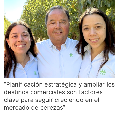
y
ampliar
los
destinos
comerciales
son
factores
clave
para
seguir
creciendo
en
el
mercado
de
“Planificación estratégica y ampliar los
cerezas”
destinos comerciales son factores
clave para seguir creciendo en el
mercado de cerezas”