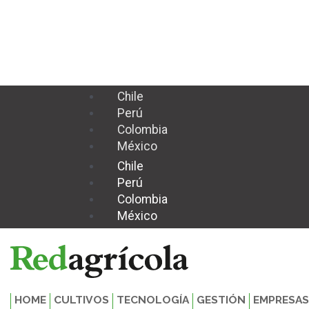
Ir
Movilidad
al
eléctrica
contenido
para
una
agroindustria
sostenible
Chile
Perú
Colombia
México
Chile
Perú
Colombia
México
HOME
CULTIVOS
TECNOLOGÍA
GESTIÓN
EMPRESAS