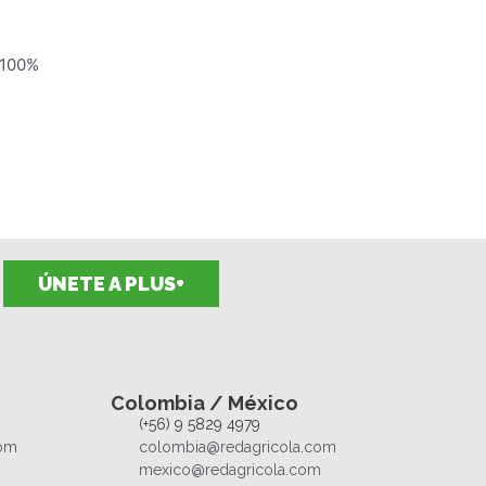
 100%
ÚNETE A PLUS+
Colombia / México
(+56) 9 5829 4979
com
colombia@redagricola.com
mexico@redagricola.com