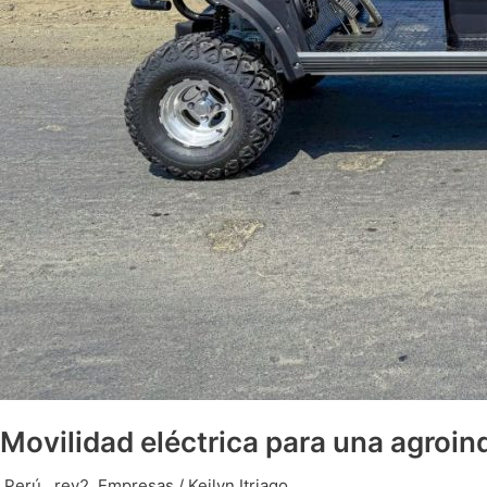
Movilidad eléctrica para una agroin
.Perú
,
.rev2
,
Empresas
/
Keilyn Itriago