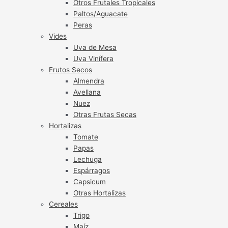
Otros Frutales Tropicales
Paltos/Aguacate
Peras
Vides
Uva de Mesa
Uva Vinífera
Frutos Secos
Almendra
Avellana
Nuez
Otras Frutas Secas
Hortalizas
Tomate
Papas
Lechuga
Espárragos
Capsicum
Otras Hortalizas
Cereales
Trigo
Maíz