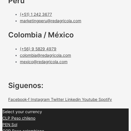
Perú
(+51) 1 242 3677
marketingperu@redagricola.com
Colombia / México
(+56) 9 5829 4979
colombia@redagricola.com
mexico@redagricola.com
Siguenos:
Facebook-f
Instagram
Twitter
Linkedin
Youtube
Spotify
Select your currency
CLP
Peso chileno
PEN
Sol