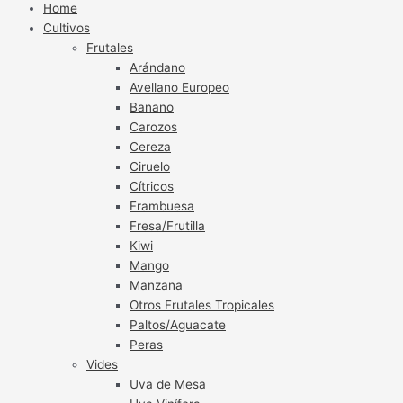
Home
Cultivos
Frutales
Arándano
Avellano Europeo
Banano
Carozos
Cereza
Ciruelo
Cítricos
Frambuesa
Fresa/Frutilla
Kiwi
Mango
Manzana
Otros Frutales Tropicales
Paltos/Aguacate
Peras
Vides
Uva de Mesa