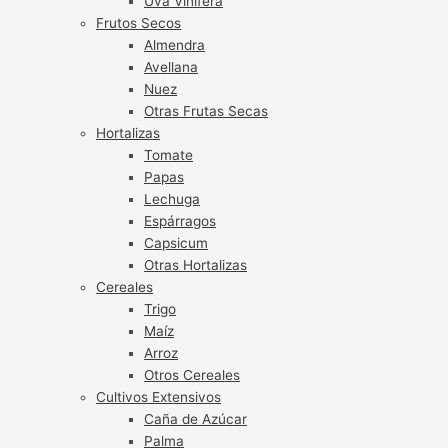
Uva Vinífera
Frutos Secos
Almendra
Avellana
Nuez
Otras Frutas Secas
Hortalizas
Tomate
Papas
Lechuga
Espárragos
Capsicum
Otras Hortalizas
Cereales
Trigo
Maíz
Arroz
Otros Cereales
Cultivos Extensivos
Caña de Azúcar
Palma