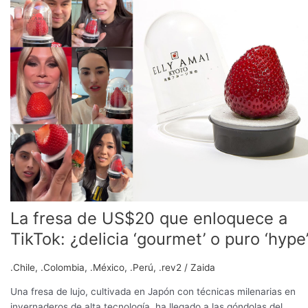
de
US$20
que
enloquece
a
TikTok:
¿delicia
‘gourmet’
o
puro
‘hype’?
La fresa de US$20 que enloquece a
TikTok: ¿delicia ‘gourmet’ o puro ‘hype
.Chile
,
.Colombia
,
.México
,
.Perú
,
.rev2
/
Zaida
Una fresa de lujo, cultivada en Japón con técnicas milenarias en
invernaderos de alta tecnología, ha llegado a las góndolas del