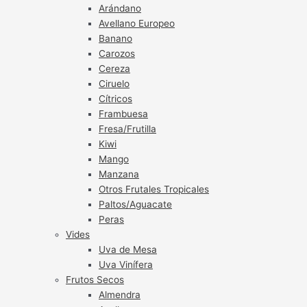
Arándano
Avellano Europeo
Banano
Carozos
Cereza
Ciruelo
Cítricos
Frambuesa
Fresa/Frutilla
Kiwi
Mango
Manzana
Otros Frutales Tropicales
Paltos/Aguacate
Peras
Vides
Uva de Mesa
Uva Vinífera
Frutos Secos
Almendra