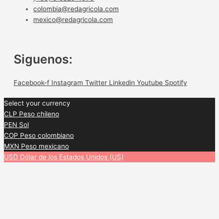
colombia@redagricola.com
mexico@redagricola.com
Siguenos:
Facebook-f
Instagram
Twitter
Linkedin
Youtube
Spotify
Select your currency
CLP
Peso chileno
PEN
Sol
COP
Peso colombiano
MXN
Peso mexicano
USD
Dólar de los Estados Unidos (US)