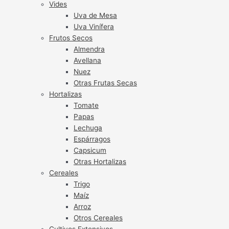
Vides
Uva de Mesa
Uva Vinífera
Frutos Secos
Almendra
Avellana
Nuez
Otras Frutas Secas
Hortalizas
Tomate
Papas
Lechuga
Espárragos
Capsicum
Otras Hortalizas
Cereales
Trigo
Maíz
Arroz
Otros Cereales
Cultivos Extensivos