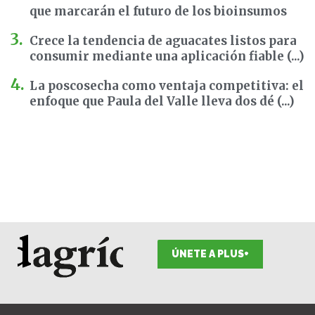
que marcarán el futuro de los bioinsumos
Crece la tendencia de aguacates listos para
consumir mediante una aplicación fiable (...)
La poscosecha como ventaja competitiva: el
enfoque que Paula del Valle lleva dos dé (...)
ÚNETE A PLUS+
F
I
T
L
Y
S