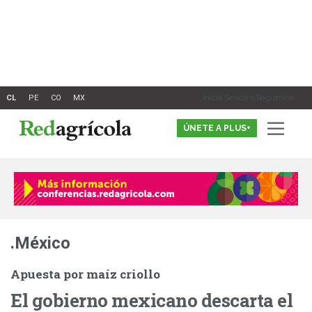
Ir
al
contenido
Inicia Sesión o Registrate
ÚNETE A PLUS+
.México
Apuesta por maíz criollo
El gobierno mexicano descarta el