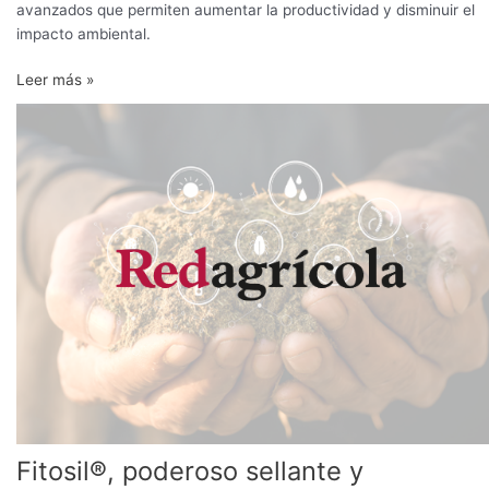
avanzados que permiten aumentar la productividad y disminuir el
impacto ambiental.
Leer más »
Fitosil®,
poderoso
sellante
y
cicatrizante
orgánico
para
el
uso
en
cerezo,
frutales
y
vides
Fitosil®, poderoso sellante y