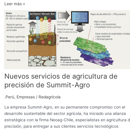
Leer más »
Nuevos
servicios
de
agricultura
de
precisión
de
Summit-
Agro
Nuevos servicios de agricultura de
precisión de Summit-Agro
.Perú
,
Empresas
/
Redagrícola
La empresa Summit-Agro, en su permanente compromiso con el
desarrollo sustentable del sector agrícola, ha iniciado una alianza
estratégica con la firma Neoag-Chile, especialistas en agricultura 
precisión, para entregar a sus clientes servicios tecnológicos