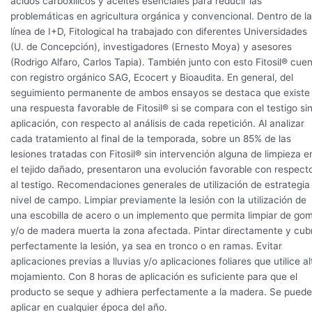
ácidos carboxílicos y aceites esenciales para reducir las
problemáticas en agricultura orgánica y convencional. Dentro de la
línea de I+D, Fitological ha trabajado con diferentes Universidades
(U. de Concepción), investigadores (Ernesto Moya) y asesores
(Rodrigo Alfaro, Carlos Tapia). También junto con esto Fitosil® cue
con registro orgánico SAG, Ecocert y Bioaudita. En general, del
seguimiento permanente de ambos ensayos se destaca que existe
una respuesta favorable de Fitosil® si se compara con el testigo si
aplicación, con respecto al análisis de cada repetición. Al analizar
cada tratamiento al final de la temporada, sobre un 85% de las
lesiones tratadas con Fitosil® sin intervención alguna de limpieza e
el tejido dañado, presentaron una evolución favorable con respect
al testigo. Recomendaciones generales de utilización de estrategia
nivel de campo. Limpiar previamente la lesión con la utilización de
una escobilla de acero o un implemento que permita limpiar de go
y/o de madera muerta la zona afectada. Pintar directamente y cubr
perfectamente la lesión, ya sea en tronco o en ramas. Evitar
aplicaciones previas a lluvias y/o aplicaciones foliares que utilice al
mojamiento. Con 8 horas de aplicación es suficiente para que el
producto se seque y adhiera perfectamente a la madera. Se puede
aplicar en cualquier época del año.