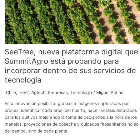
digital
que
SummitAgro
está
probando
para
incorporar
SeeTree, nueva plataforma digital que
dentro
de
SummitAgro está probando para
sus
incorporar dentro de sus servicios de
servicios
tecnología
de
tecnología
.Chile
,
.rev2
,
Agtech
,
Empresas
,
Tecnología
/
Miguel Patiño
Esta innovación posibilita, gracias a imágenes capturadas por
drones, identificar cada árbol del huerto, hacer análisis detallados
para los cultivos mejorando la toma de decisiones a la hora de los
manejos, proyecciones de cosecha y cuidados fitosanitarios no sol
del campo, sino de cada planta.