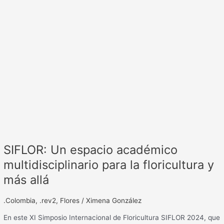
y
más
allá
SIFLOR: Un espacio académico
multidisciplinario para la floricultura y
más allá
.Colombia
,
.rev2
,
Flores
/
Ximena González
En este XI Simposio Internacional de Floricultura SIFLOR 2024, que