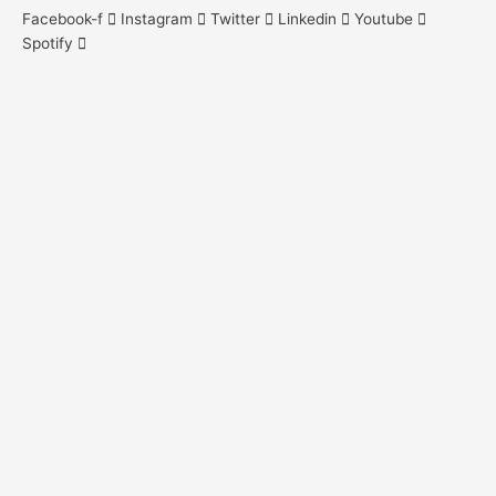
Facebook-f
Instagram
Twitter
Linkedin
Youtube
Spotify
NEWSLETTER
Gracias por registrar tu correo
Registrate