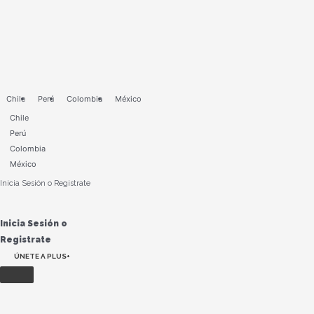
Ir
al
contenido
Chile
Perú
Colombia
México
Chile
Perú
Colombia
México
Inicia Sesión o Registrate
Inicia Sesión o
Registrate
ÚNETE A PLUS+