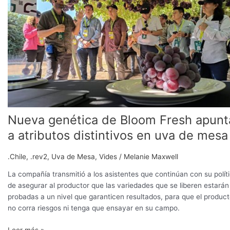
de
Bloom
Fresh
apunta
a
atributos
distintivos
en
uva
de
Nueva genética de Bloom Fresh apunt
mesa
a atributos distintivos en uva de mesa
.Chile
,
.rev2
,
Uva de Mesa
,
Vides
/
Melanie Maxwell
La compañía transmitió a los asistentes que continúan con su polít
de asegurar al productor que las variedades que se liberen estarán
probadas a un nivel que garanticen resultados, para que el product
no corra riesgos ni tenga que ensayar en su campo.
Leer más »