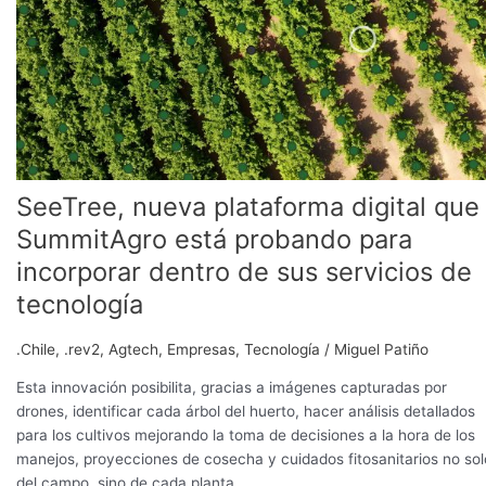
plataforma
digital
que
SummitAgro
está
probando
para
incorporar
SeeTree, nueva plataforma digital que
dentro
de
SummitAgro está probando para
sus
incorporar dentro de sus servicios de
servicios
tecnología
de
tecnología
.Chile
,
.rev2
,
Agtech
,
Empresas
,
Tecnología
/
Miguel Patiño
Esta innovación posibilita, gracias a imágenes capturadas por
drones, identificar cada árbol del huerto, hacer análisis detallados
para los cultivos mejorando la toma de decisiones a la hora de los
manejos, proyecciones de cosecha y cuidados fitosanitarios no sol
del campo, sino de cada planta.