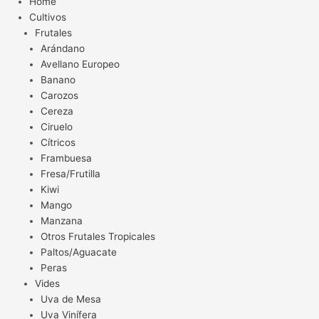
Home
Cultivos
Frutales
Arándano
Avellano Europeo
Banano
Carozos
Cereza
Ciruelo
Cítricos
Frambuesa
Fresa/Frutilla
Kiwi
Mango
Manzana
Otros Frutales Tropicales
Paltos/Aguacate
Peras
Vides
Uva de Mesa
Uva Vinífera