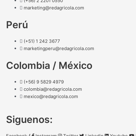
(+56) 2 2201 0550
marketing@redagricola.com
Perú
(+51) 1 242 3677
marketingperu@redagricola.com
Colombia / México
(+56) 9 5829 4979
colombia@redagricola.com
mexico@redagricola.com
Siguenos:
Facebook-f
Instagram
Twitter
Linkedin
Youtube