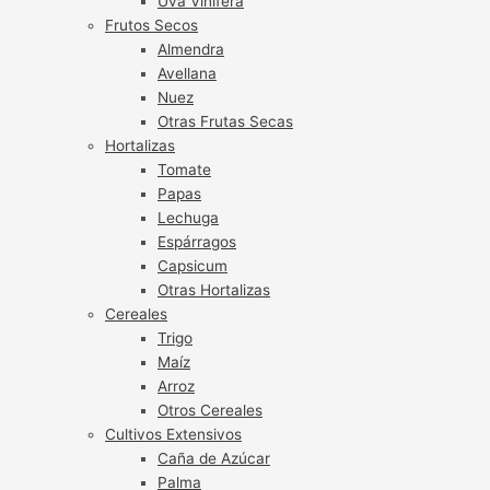
Uva Vinífera
Frutos Secos
Almendra
Avellana
Nuez
Otras Frutas Secas
Hortalizas
Tomate
Papas
Lechuga
Espárragos
Capsicum
Otras Hortalizas
Cereales
Trigo
Maíz
Arroz
Otros Cereales
Cultivos Extensivos
Caña de Azúcar
Palma