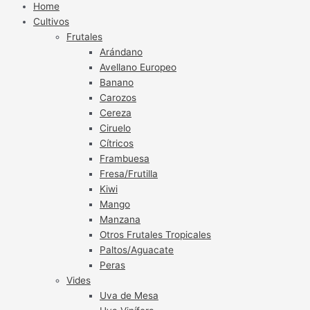
Home
Cultivos
Frutales
Arándano
Avellano Europeo
Banano
Carozos
Cereza
Ciruelo
Cítricos
Frambuesa
Fresa/Frutilla
Kiwi
Mango
Manzana
Otros Frutales Tropicales
Paltos/Aguacate
Peras
Vides
Uva de Mesa