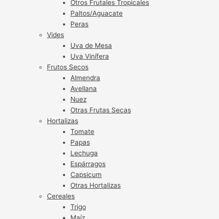
Otros Frutales Tropicales
Paltos/Aguacate
Peras
Vides
Uva de Mesa
Uva Vinífera
Frutos Secos
Almendra
Avellana
Nuez
Otras Frutas Secas
Hortalizas
Tomate
Papas
Lechuga
Espárragos
Capsicum
Otras Hortalizas
Cereales
Trigo
Maíz