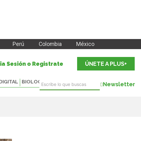
Perú
Colombia
México
cia Sesión o Registrate
ÚNETE A PLUS+
DIGITAL
BIOLOGICALS
Newsletter