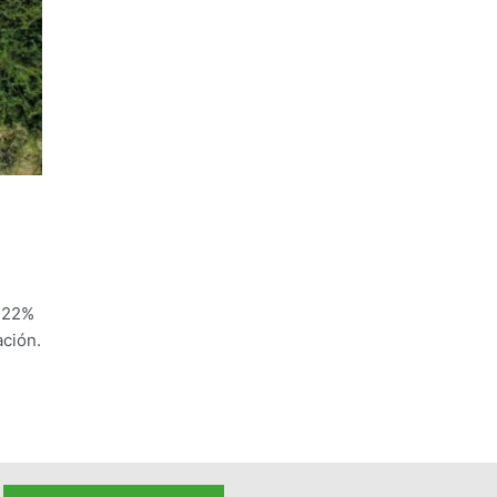
l 22%
ación.