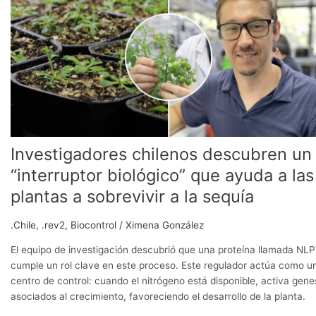
descubren
un
“interruptor
biológico”
que
ayuda
a
las
plantas
a
Investigadores chilenos descubren un
sobrevivir
“interruptor biológico” que ayuda a las
a
plantas a sobrevivir a la sequía
la
sequía
.Chile
,
.rev2
,
Biocontrol
/
Ximena González
El equipo de investigación descubrió que una proteína llamada NL
cumple un rol clave en este proceso. Este regulador actúa como u
centro de control: cuando el nitrógeno está disponible, activa gene
asociados al crecimiento, favoreciendo el desarrollo de la planta.