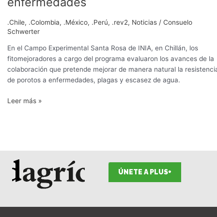
enfermedades
.Chile
,
.Colombia
,
.México
,
.Perú
,
.rev2
,
Noticias
/
Consuelo
Schwerter
En el Campo Experimental Santa Rosa de INIA, en Chillán, los
fitomejoradores a cargo del programa evaluaron los avances de la
colaboración que pretende mejorar de manera natural la resistenci
de porotos a enfermedades, plagas y escasez de agua.
Leer más »
ÚNETE A PLUS+
F
I
T
L
Y
S