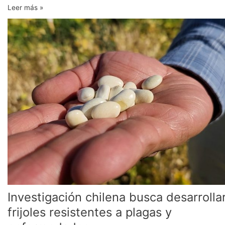
Leer más »
Investigación
chilena
busca
desarrollar
frijoles
resistentes
a
plagas
y
enfermedades
Investigación chilena busca desarrolla
frijoles resistentes a plagas y