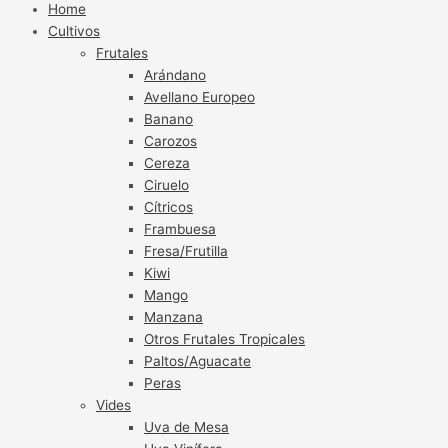
Home
Cultivos
Frutales
Arándano
Avellano Europeo
Banano
Carozos
Cereza
Ciruelo
Cítricos
Frambuesa
Fresa/Frutilla
Kiwi
Mango
Manzana
Otros Frutales Tropicales
Paltos/Aguacate
Peras
Vides
Uva de Mesa