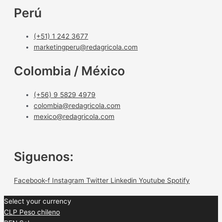
Perú
(+51) 1 242 3677
marketingperu@redagricola.com
Colombia / México
(+56) 9 5829 4979
colombia@redagricola.com
mexico@redagricola.com
Siguenos:
Facebook-f
Instagram
Twitter
Linkedin
Youtube
Spotify
Select your currency
CLP
Peso chileno