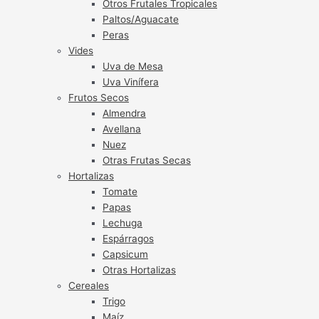
Otros Frutales Tropicales
Paltos/Aguacate
Peras
Vides
Uva de Mesa
Uva Vinífera
Frutos Secos
Almendra
Avellana
Nuez
Otras Frutas Secas
Hortalizas
Tomate
Papas
Lechuga
Espárragos
Capsicum
Otras Hortalizas
Cereales
Trigo
Maíz