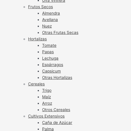
Uva Vinífera
Frutos Secos
Almendra
Avellana
Nuez
Otras Frutas Secas
Hortalizas
Tomate
Papas
Lechuga
Espárragos
Capsicum
Otras Hortalizas
Cereales
Trigo
Maíz
Arroz
Otros Cereales
Cultivos Extensivos
Caña de Azúcar
Palma