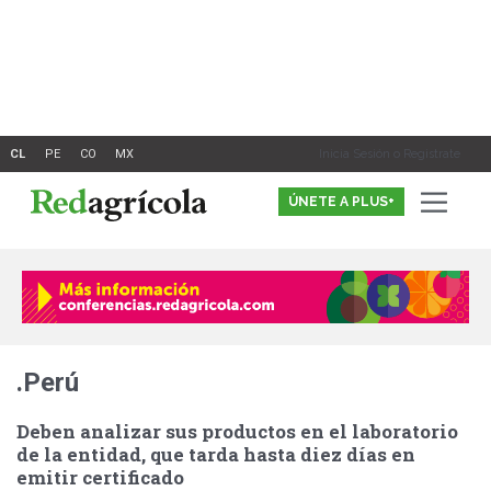
Ir
al
contenido
Inicia Sesión o Registrate
ÚNETE A PLUS+
.Perú
Deben analizar sus productos en el laboratorio
de la entidad, que tarda hasta diez días en
emitir certificado