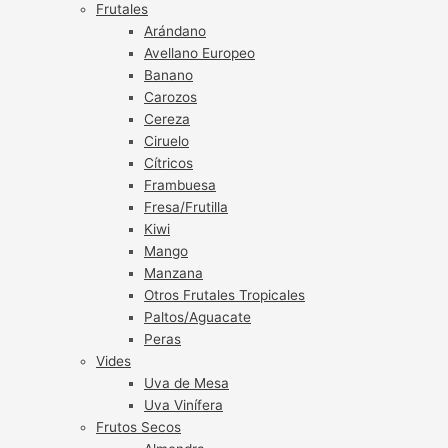
Frutales
Arándano
Avellano Europeo
Banano
Carozos
Cereza
Ciruelo
Cítricos
Frambuesa
Fresa/Frutilla
Kiwi
Mango
Manzana
Otros Frutales Tropicales
Paltos/Aguacate
Peras
Vides
Uva de Mesa
Uva Vinífera
Frutos Secos