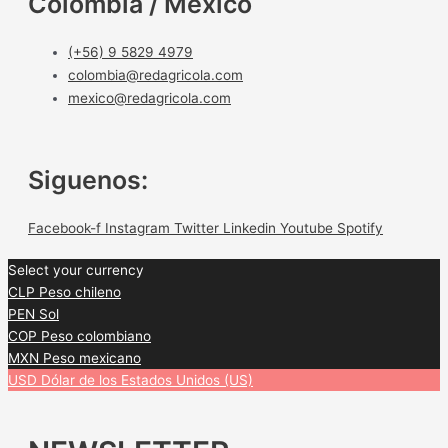
Colombia / México
(+56) 9 5829 4979
colombia@redagricola.com
mexico@redagricola.com
Siguenos:
Facebook-f
Instagram
Twitter
Linkedin
Youtube
Spotify
Select your currency
CLP
Peso chileno
PEN
Sol
COP
Peso colombiano
MXN
Peso mexicano
USD
Dólar de los Estados Unidos (US)