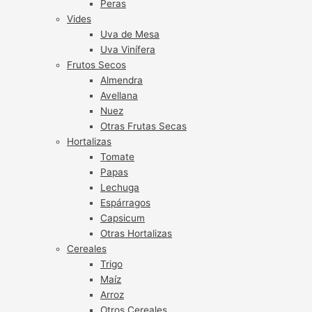
Peras
Vides
Uva de Mesa
Uva Vinífera
Frutos Secos
Almendra
Avellana
Nuez
Otras Frutas Secas
Hortalizas
Tomate
Papas
Lechuga
Espárragos
Capsicum
Otras Hortalizas
Cereales
Trigo
Maíz
Arroz
Otros Cereales