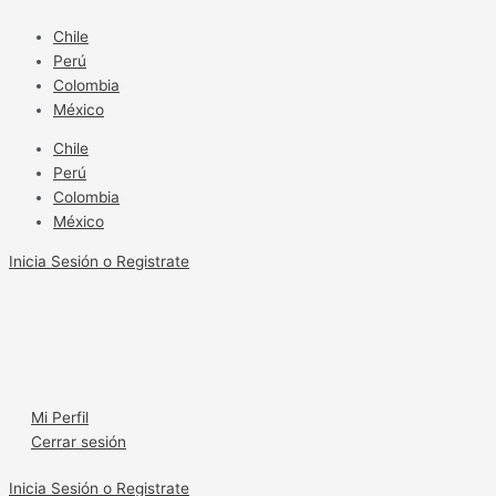
Ir
Manejo
al
integrado,
Chile
contenido
el
Perú
gran
Colombia
aliado
México
contra
Chile
la
Perú
pudrición
Colombia
del
México
cogollo
Inicia Sesión o Registrate
Mi Perfil
Cerrar sesión
Inicia Sesión o Registrate