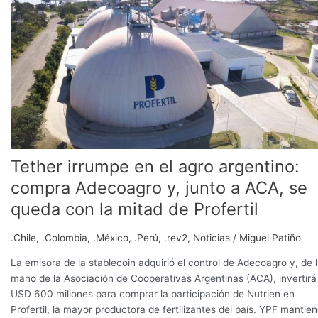
en
el
agro
argentino:
compra
Adecoagro
y,
junto
a
ACA,
Tether irrumpe en el agro argentino:
se
queda
compra Adecoagro y, junto a ACA, se
con
queda con la mitad de Profertil
la
mitad
.Chile
,
.Colombia
,
.México
,
.Perú
,
.rev2
,
Noticias
/
Miguel Patiño
de
Profertil
La emisora de la stablecoin adquirió el control de Adecoagro y, de 
mano de la Asociación de Cooperativas Argentinas (ACA), invertirá
USD 600 millones para comprar la participación de Nutrien en
Profertil, la mayor productora de fertilizantes del país. YPF mantie