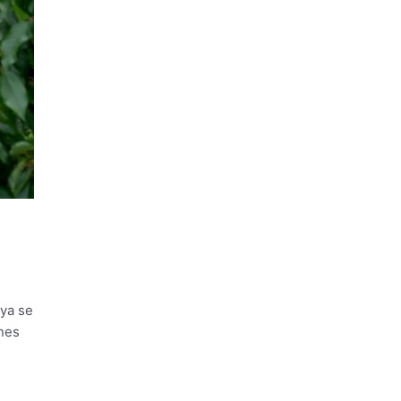
 ya se
ones