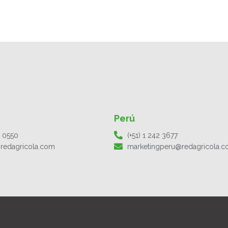
Perú
1 0550
(+51) 1 242 3677
redagricola.com
marketingperu@redagricola.