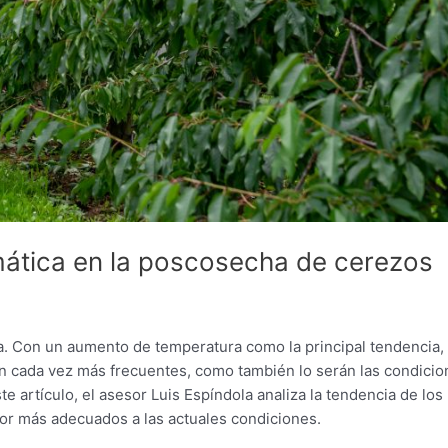
imática en la poscosecha de cerezos
la. Con un aumento de temperatura como la principal tendencia,
án cada vez más frecuentes, como también lo serán las condici
e artículo, el asesor Luis Espíndola analiza la tendencia de los
or más adecuados a las actuales condiciones.