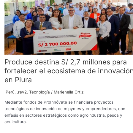
2,7
millones
para
fortalecer
el
ecosistema
de
innovación
en
Produce destina S/ 2,7 millones para
Piura
fortalecer el ecosistema de innovació
en Piura
.Perú
,
.rev2
,
Tecnología
/
Marienella Ortiz
Mediante fondos de ProInnóvate se financiará proyectos
tecnológicos de innovación de mipymes y emprendedores, con
énfasis en sectores estratégicos como agroindustria, pesca y
acuicultura.