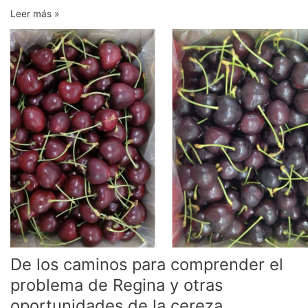
Leer más »
De
los
caminos
para
comprender
el
problema
de
Regina
y
otras
oportunidades
de
la
cereza
De los caminos para comprender el
problema de Regina y otras
oportunidades de la cereza