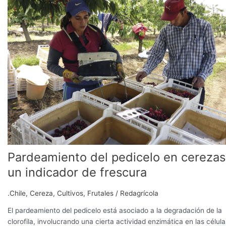
pedicelo
en
cerezas:
un
indicador
de
frescura
Pardeamiento del pedicelo en cerezas
un indicador de frescura
.Chile
,
Cereza
,
Cultivos
,
Frutales
/
Redagrícola
El pardeamiento del pedicelo está asociado a la degradación de la
clorofila, involucrando una cierta actividad enzimática en las célula