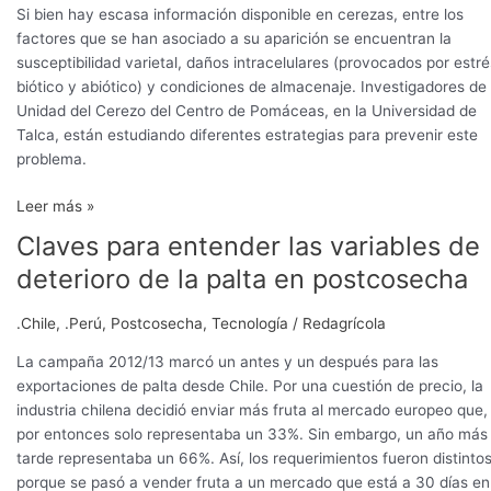
Si bien hay escasa información disponible en cerezas, entre los
factores que se han asociado a su aparición se encuentran la
susceptibilidad varietal, daños intracelulares (provocados por estré
biótico y abiótico) y condiciones de almacenaje. Investigadores de 
Unidad del Cerezo del Centro de Pomáceas, en la Universidad de
Talca, están estudiando diferentes estrategias para prevenir este
problema.
Leer más »
Claves para entender las variables de
Claves
para
deterioro de la palta en postcosecha
entender
las
.Chile
,
.Perú
,
Postcosecha
,
Tecnología
/
Redagrícola
variables
de
La campaña 2012/13 marcó un antes y un después para las
deterioro
exportaciones de palta desde Chile. Por una cuestión de precio, la
de
industria chilena decidió enviar más fruta al mercado europeo que,
la
por entonces solo representaba un 33%. Sin embargo, un año más
palta
tarde representaba un 66%. Así, los requerimientos fueron distinto
en
porque se pasó a vender fruta a un mercado que está a 30 días en