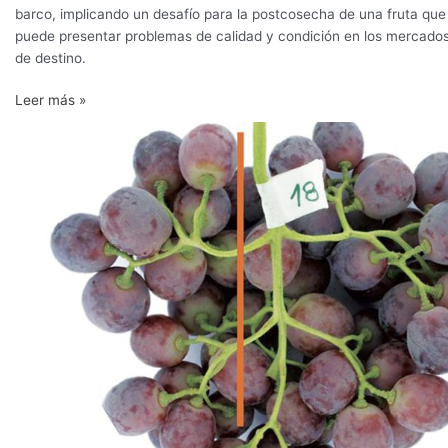
postcosecha
barco, implicando un desafío para la postcosecha de una fruta que
puede presentar problemas de calidad y condición en los mercado
de destino.
Leer más »
Pardeamiento
del
raquis
en
nuevas
variedades
de
uva
de
mesa