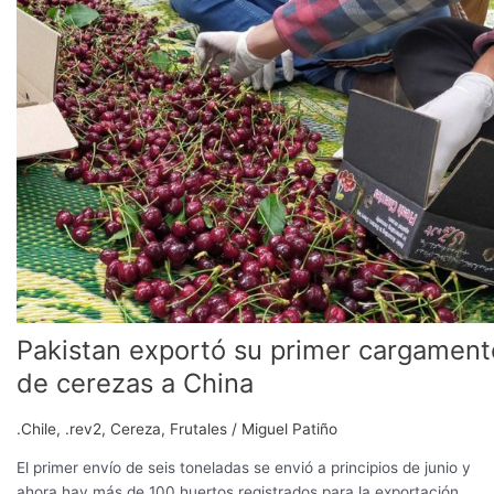
su
primer
cargamento
de
cerezas
a
China
Pakistan exportó su primer cargament
de cerezas a China
.Chile
,
.rev2
,
Cereza
,
Frutales
/
Miguel Patiño
El primer envío de seis toneladas se envió a principios de junio y
ahora hay más de 100 huertos registrados para la exportación.