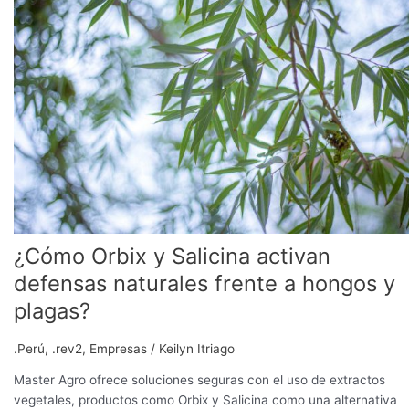
y
Salicina
activan
defensas
naturales
frente
a
hongos
y
plagas?
¿Cómo Orbix y Salicina activan
defensas naturales frente a hongos y
plagas?
.Perú
,
.rev2
,
Empresas
/
Keilyn Itriago
Master Agro ofrece soluciones seguras con el uso de extractos
vegetales, productos como Orbix y Salicina como una alternativa