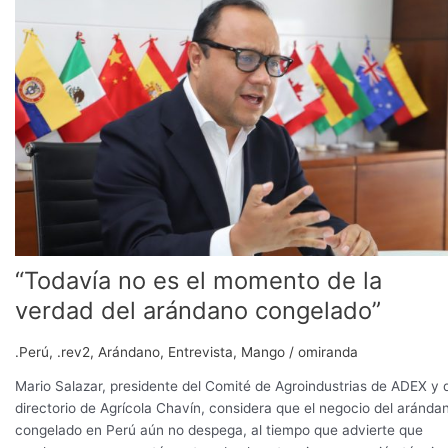
es
el
momento
de
la
verdad
del
arándano
congelado”
“Todavía no es el momento de la
verdad del arándano congelado”
.Perú
,
.rev2
,
Arándano
,
Entrevista
,
Mango
/
omiranda
Mario Salazar, presidente del Comité de Agroindustrias de ADEX y 
directorio de Agrícola Chavín, considera que el negocio del aránda
congelado en Perú aún no despega, al tiempo que advierte que