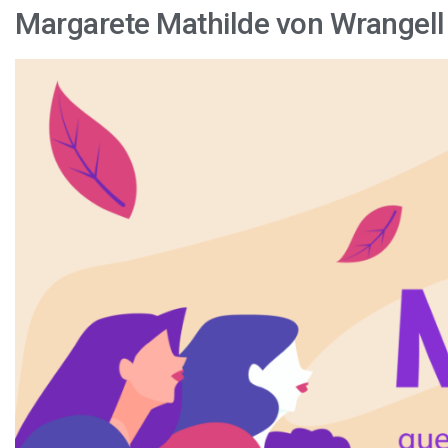
Margarete Mathilde von Wrangell
Mujeres
que
dejaron
huella
en
la
agricultura