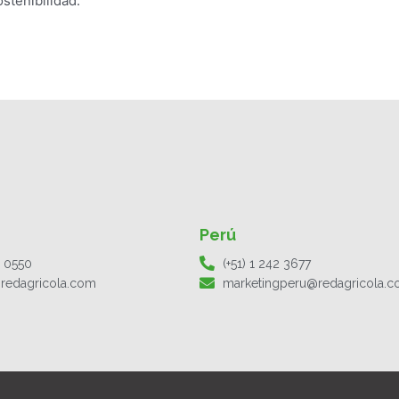
stenibilidad.
Perú
1 0550
(+51) 1 242 3677
redagricola.com
marketingperu@redagricola.