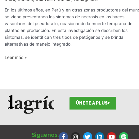
En los últimos años, en Perú y en otras zonas productoras del mun
se viene presentando los síntomas de necrosis en los haces
vasculares del pseudotallo, ocasionando la muerte temprana de
plantas en producción. En esta investigación se describen los
síntomas, se identifican tres tipos de patógenos y se brinda
alternativas de manejo integrado.
Leer más »
ÚNETE A PLUS+
F
I
T
L
Y
S
a
n
w
i
o
p
Siguenos: