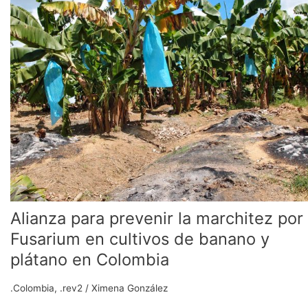
prevenir
la
marchitez
por
Fusarium
en
cultivos
de
banano
y
plátano
en
Colombia
Alianza para prevenir la marchitez por
Fusarium en cultivos de banano y
plátano en Colombia
.Colombia
,
.rev2
/
Ximena González