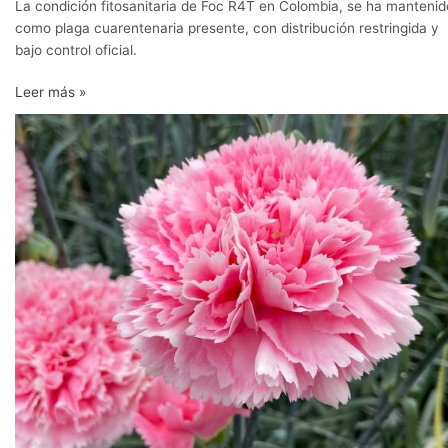
La condición fitosanitaria de Foc R4T en Colombia, se ha mantenid
como plaga cuarentenaria presente, con distribución restringida y
bajo control oficial.
Leer más »
Aplicación
de
inductores
de
resistencia
para
el
control
del
marchitamiento
vascular