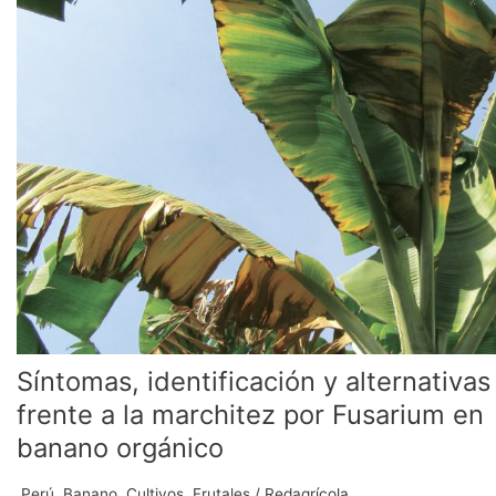
identificación
y
alternativas
frente
a
la
marchitez
por
Fusarium
en
banano
orgánico
Síntomas, identificación y alternativas
frente a la marchitez por Fusarium en
banano orgánico
.Perú
,
Banano
,
Cultivos
,
Frutales
/
Redagrícola