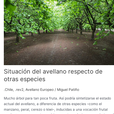
avellano
respecto
de
otras
especies
Situación del avellano respecto de
otras especies
.Chile
,
.rev2
,
Avellano Europeo
/
Miguel Patiño
Mucho árbol para tan poca fruta. Así podría sintetizarse el estado
actual del avellano, a diferencia de otras especies –como el
manzano, peral, cerezo o kiwi–, inducidas a una vocación frutal