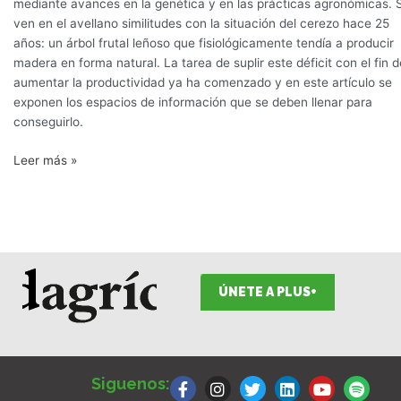
mediante avances en la genética y en las prácticas agronómicas. 
ven en el avellano similitudes con la situación del cerezo hace 25
años: un árbol frutal leñoso que fisiológicamente tendía a producir
madera en forma natural. La tarea de suplir este déficit con el fin d
aumentar la productividad ya ha comenzado y en este artículo se
exponen los espacios de información que se deben llenar para
conseguirlo.
Leer más »
ÚNETE A PLUS+
F
I
T
L
Y
S
a
n
w
i
o
p
Siguenos:
c
s
i
n
u
o