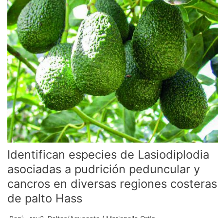
de
Lasiodiplodia
asociadas
a
pudrición
peduncular
y
cancros
en
diversas
regiones
costeras
de
palto
Identifican especies de Lasiodiplodia
Hass
asociadas a pudrición peduncular y
cancros en diversas regiones costeras
de palto Hass