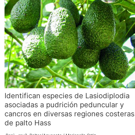
de
Lasiodiplodia
asociadas
a
pudrición
peduncular
y
cancros
en
diversas
regiones
costeras
de
palto
Identifican especies de Lasiodiplodia
Hass
asociadas a pudrición peduncular y
cancros en diversas regiones costeras
de palto Hass