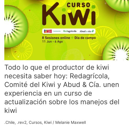
que
el
productor
de
kiwi
necesita
saber
hoy:
Redagrícola,
Comité
Todo lo que el productor de kiwi
del
Kiwi
necesita saber hoy: Redagrícola,
y
Comité del Kiwi y Abud & Cía. unen
Abud
experiencia en un curso de
&
Cía.
actualización sobre los manejos del
unen
kiwi
experiencia
en
.Chile
,
.rev2
,
Cursos
,
Kiwi
/
Melanie Maxwell
un