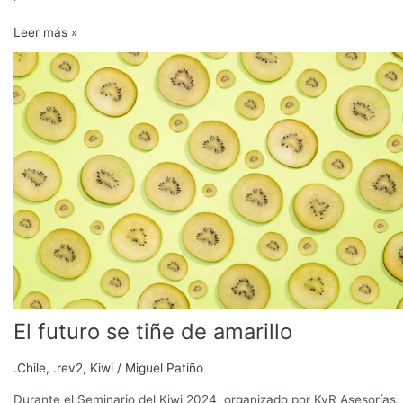
Leer más »
El
futuro
se
tiñe
de
amarillo
El futuro se tiñe de amarillo
.Chile
,
.rev2
,
Kiwi
/
Miguel Patiño
Durante el Seminario del Kiwi 2024, organizado por KyR Asesorías, 