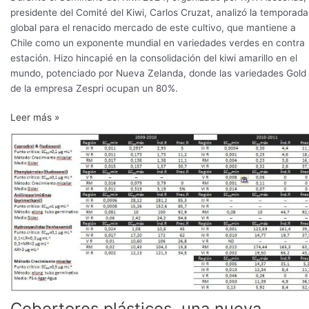
presidente del Comité del Kiwi, Carlos Cruzat, analizó la temporada
global para el renacido mercado de este cultivo, que mantiene a
Chile como un exponente mundial en variedades verdes en contra
estación. Hizo hincapié en la consolidación del kiwi amarillo en el
mundo, potenciado por Nueva Zelanda, donde las variedades Gold
de la empresa Zespri ocupan un 80%.
Leer más »
Cobertores
plásticos,
una
nueva
herramienta
para
la
sustentabilidad
del
kiwi
amarillo
Cobertores plásticos, una nueva
chileno