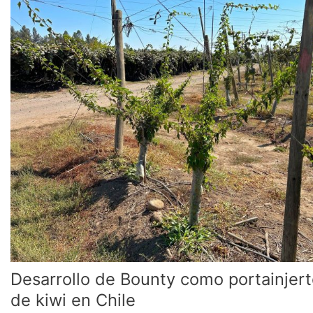
Bounty
como
portainjerto
de
kiwi
en
Chile
Desarrollo de Bounty como portainjer
de kiwi en Chile