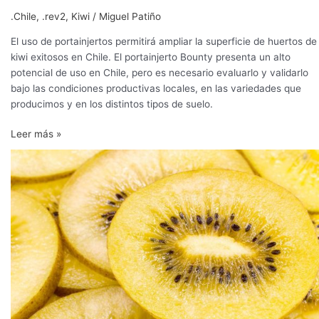
.Chile
,
.rev2
,
Kiwi
/
Miguel Patiño
El uso de portainjertos permitirá ampliar la superficie de huertos de
kiwi exitosos en Chile. El portainjerto Bounty presenta un alto
potencial de uso en Chile, pero es necesario evaluarlo y validarlo
bajo las condiciones productivas locales, en las variedades que
producimos y en los distintos tipos de suelo.
Leer más »
Urge
un
programa
de
mejoramiento
genético
de
kiwi
amarillo
para
la