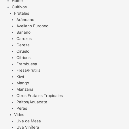
Home
Cultivos
Frutales
Arándano
Avellano Europeo
Banano
Carozos
Cereza
Ciruelo
Cítricos
Frambuesa
Fresa/Frutilla
Kiwi
Mango
Manzana
Otros Frutales Tropicales
Paltos/Aguacate
Peras
Vides
Uva de Mesa
Uva Vinífera