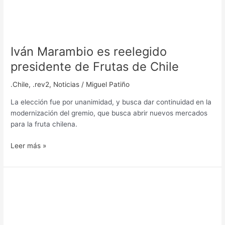
Iván Marambio es reelegido
presidente de Frutas de Chile
.Chile
,
.rev2
,
Noticias
/
Miguel Patiño
La elección fue por unanimidad, y busca dar continuidad en la
modernización del gremio, que busca abrir nuevos mercados
para la fruta chilena.
Leer más »
Sello
de
calidad,
autorregular