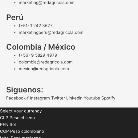
marketing@redagricola.com
Perú
(+51) 1 242 3677
marketingperu@redagricola.com
Colombia / México
(+56) 9 5829 4979
colombia@redagricola.com
mexico@redagricola.com
Siguenos:
Facebook-f
Instagram
Twitter
Linkedin
Youtube
Spotify
Select your currency
CLP
Peso chileno
PEN
Sol
COP
Peso colombiano