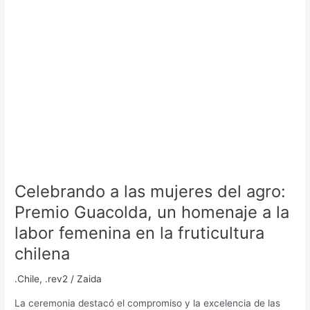
Guacolda,
un
homenaje
a
la
labor
femenina
en
la
fruticultura
chilena
Celebrando a las mujeres del agro:
Premio Guacolda, un homenaje a la
labor femenina en la fruticultura
chilena
.Chile
,
.rev2
/
Zaida
La ceremonia destacó el compromiso y la excelencia de las