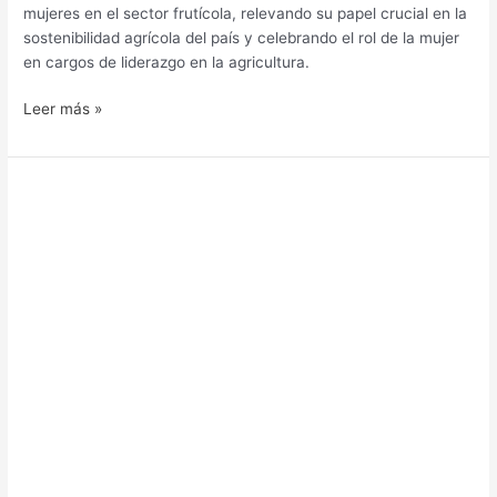
mujeres en el sector frutícola, relevando su papel crucial en la
sostenibilidad agrícola del país y celebrando el rol de la mujer
en cargos de liderazgo en la agricultura.
Leer más »
Frutas
de
Chile
pide
al
Presidente
Boric
reforzar
Visa
Mercosur
y
fortalecer
controles