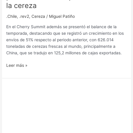
la cereza
.Chile
,
.rev2
,
Cereza
/
Miguel Patiño
En el Cherry Summit además se presentó el balance de la
temporada, destacando que se registró un crecimiento en los
envíos de 51% respecto al periodo anterior, con 626.014
toneladas de cerezas frescas al mundo, principalmente a
China, que se tradujo en 125,2 millones de cajas exportadas.
Leer más »
Celebrando
a
las
mujeres
del
agro:
Premio