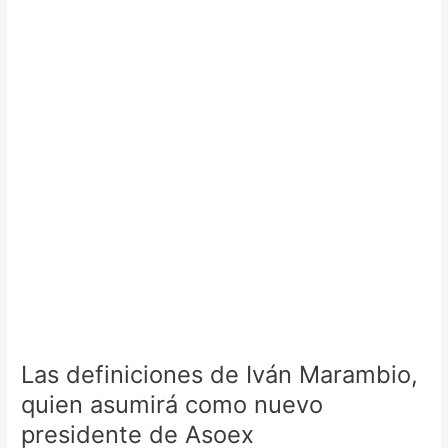
Iván
Marambio,
quien
asumirá
como
nuevo
presidente
de
Asoex
Las definiciones de Iván Marambio,
quien asumirá como nuevo
presidente de Asoex