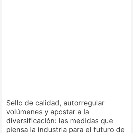
volúmenes
y
apostar
a
la
diversificación:
las
medidas
que
piensa
la
industria
para
el
futuro
de
Sello de calidad, autorregular
la
volúmenes y apostar a la
cereza
diversificación: las medidas que
piensa la industria para el futuro de