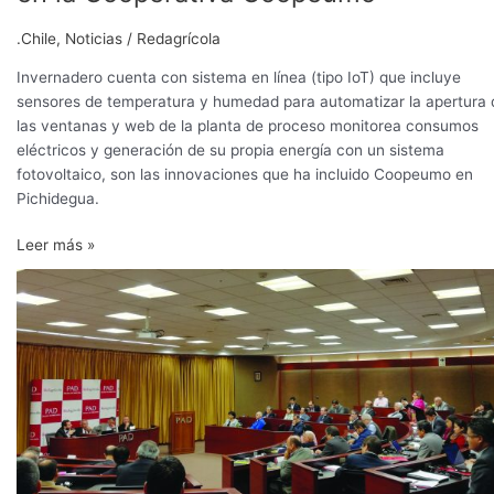
.Chile
,
Noticias
/
Redagrícola
Invernadero cuenta con sistema en línea (tipo IoT) que incluye
sensores de temperatura y humedad para automatizar la apertura 
las ventanas y web de la planta de proceso monitorea consumos
eléctricos y generación de su propia energía con un sistema
fotovoltaico, son las innovaciones que ha incluido Coopeumo en
Pichidegua.
Leer más »
Perú
entra
en
una
nueva
era
agrícola