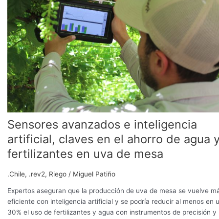
inteligencia
artificial,
claves
en
el
ahorro
de
agua
y
fertilizantes
en
Sensores avanzados e inteligencia
uva
de
artificial, claves en el ahorro de agua 
mesa
fertilizantes en uva de mesa
.Chile
,
.rev2
,
Riego
/
Miguel Patiño
Expertos aseguran que la producción de uva de mesa se vuelve m
eficiente con inteligencia artificial y se podría reducir al menos en 
30% el uso de fertilizantes y agua con instrumentos de precisión y