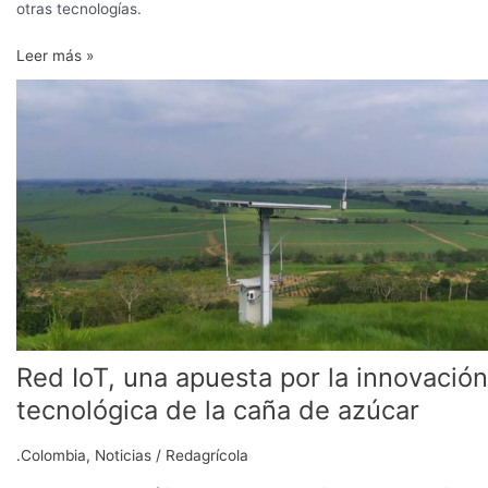
otras tecnologías.
Leer más »
Red
IoT,
una
apuesta
por
la
innovación
tecnológica
de
la
caña
de
Red IoT, una apuesta por la innovación
azúcar
tecnológica de la caña de azúcar
.Colombia
,
Noticias
/
Redagrícola