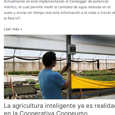
Actualmente se está implementando el Cenilogger de potencial
mátrico, el cual permite medir la cantidad de agua retenida en el
suelo y enviar en tiempo real esta información a la nube a través d
la Red IoT.
Leer más »
La
agricultura
inteligente
ya
es
realidad
en
la
Cooperativa
Coopeumo
La agricultura inteligente ya es realid
en la Cooperativa Coopeumo