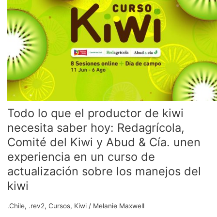
que
el
productor
de
kiwi
necesita
saber
hoy:
Redagrícola,
Comité
Todo lo que el productor de kiwi
del
Kiwi
necesita saber hoy: Redagrícola,
y
Comité del Kiwi y Abud & Cía. unen
Abud
experiencia en un curso de
&
Cía.
actualización sobre los manejos del
unen
kiwi
experiencia
en
.Chile
,
.rev2
,
Cursos
,
Kiwi
/
Melanie Maxwell
un