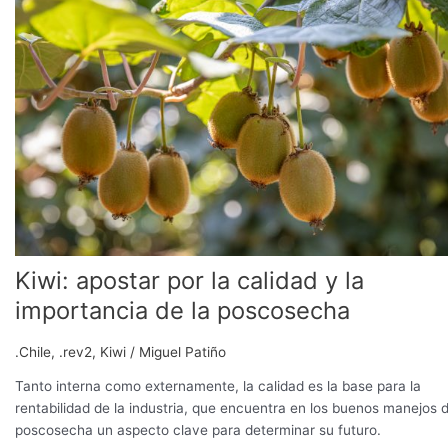
por
la
calidad
y
la
importancia
de
la
poscosecha
Kiwi: apostar por la calidad y la
importancia de la poscosecha
.Chile
,
.rev2
,
Kiwi
/
Miguel Patiño
Tanto interna como externamente, la calidad es la base para la
rentabilidad de la industria, que encuentra en los buenos manejos 
poscosecha un aspecto clave para determinar su futuro.