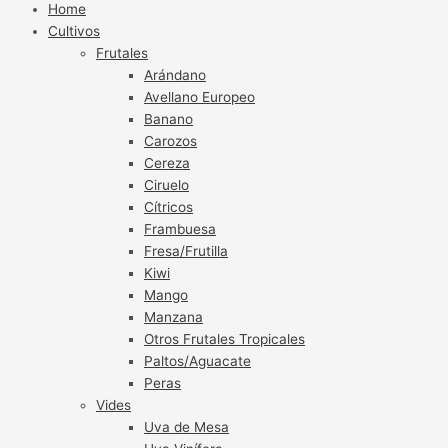
Home
Cultivos
Frutales
Arándano
Avellano Europeo
Banano
Carozos
Cereza
Ciruelo
Cítricos
Frambuesa
Fresa/Frutilla
Kiwi
Mango
Manzana
Otros Frutales Tropicales
Paltos/Aguacate
Peras
Vides
Uva de Mesa