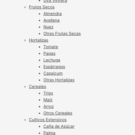
Uva Vinífera
Frutos Secos
Almendra
Avellana
Nuez
Otras Frutas Secas
Hortalizas
Tomate
Papas
Lechuga
Espárragos
Capsicum
Otras Hortalizas
Cereales
Trigo
Maíz
Arroz
Otros Cereales
Cultivos Extensivos
Caña de Azúcar
Palma