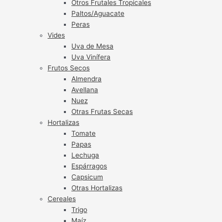
Otros Frutales Tropicales
Paltos/Aguacate
Peras
Vides
Uva de Mesa
Uva Vinífera
Frutos Secos
Almendra
Avellana
Nuez
Otras Frutas Secas
Hortalizas
Tomate
Papas
Lechuga
Espárragos
Capsicum
Otras Hortalizas
Cereales
Trigo
Maíz