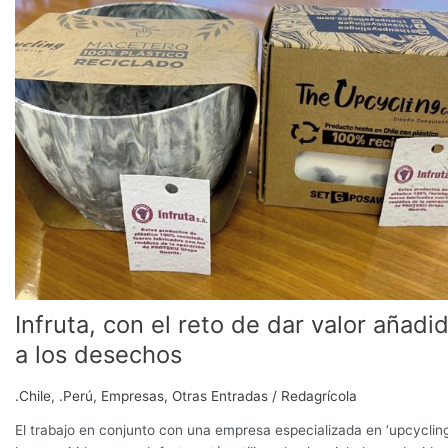
el
reto
de
dar
valor
añadido
a
los
desechos
Infruta, con el reto de dar valor añadi
a los desechos
.Chile
,
.Perú
,
Empresas
,
Otras Entradas
/
Redagrícola
El trabajo en conjunto con una empresa especializada en ‘upcycling