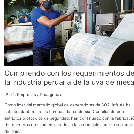
de
la
industria
peruana
de
la
uva
de
mesa
Cumpliendo con los requerimientos d
la industria peruana de la uva de mes
.Perú
,
Empresas
/
Redagrícola
Como líder del mercado global de generadores de SO2, Infruta ha
sabido adaptarse a los tiempos de pandemia. Cumpliendo con
estrictos protocolos de seguridad, han continuado con la fabricaci
de productos que son entregados a las principales agroexportador
del país.