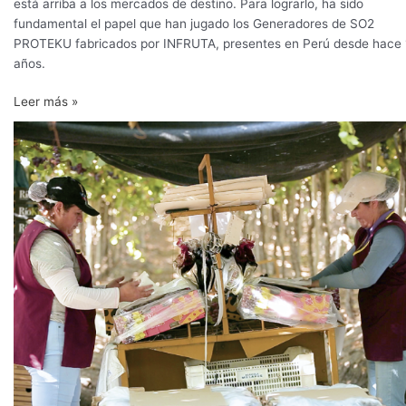
está arriba a los mercados de destino. Para lograrlo, ha sido
fundamental el papel que han jugado los Generadores de SO2
PROTEKU fabricados por INFRUTA, presentes en Perú desde hace 
años.
Leer más »
Infruta,
asegurando
la
calidad
y
condición
de
la
uva
de
mesa