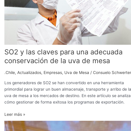
conservación
de
la
uva
de
mesa
SO2 y las claves para una adecuada
conservación de la uva de mesa
.Chile
,
Actualizados
,
Empresas
,
Uva de Mesa
/
Consuelo Schwerte
Los generadores de SO2 se han convertido en una herramienta
primordial para lograr un buen almacenaje, transporte y arribo de l
uva de mesa a los mercados de destino. En este artículo se analiza
cómo gestionar de forma exitosa los programas de exportación.
Leer más »
Infruta,
con