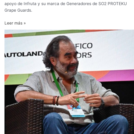
apoyo de Infruta y su marca de Generadores de SO2 PROTEKU
Grape Guards.
Leer más »
Asesor
Óscar
Salgado
se
integra
al
equipo
de
Infruta
Chile
y
Proteku
Europa