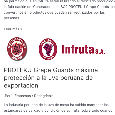
ha permitido que en Infruta estén utilizando el reciclado producido
la fabricación de ‘Generadores de SO2 PROTEKU Grape Guards’ pa
convertirlos en productos que puedan ser reutilizados por las
personas.
Leer más »
PROTEKU
Grape
Guards
máxima
protección
a
PROTEKU Grape Guards máxima
la
protección a la uva peruana de
uva
peruana
exportación
de
exportación
.Perú
,
Empresas
/
Redagrícola
La industria peruana de la uva de mesa ha sabido mantener los
estándares de calidad y condición de su fruta, sobre todo cuando