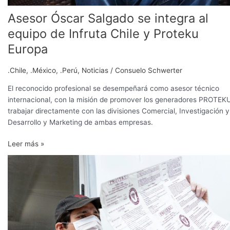
Asesor Óscar Salgado se integra al
equipo de Infruta Chile y Proteku
Europa
.Chile
,
.México
,
.Perú
,
Noticias
/
Consuelo Schwerter
El reconocido profesional se desempeñará como asesor técnico
internacional, con la misión de promover los generadores PROTEK
trabajar directamente con las divisiones Comercial, Investigación y
Desarrollo y Marketing de ambas empresas.
Leer más »
SO2
y
las
claves
para
una
adecuada