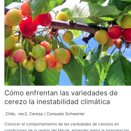
las
variedades
de
cerezo
la
inestabilidad
climática
Cómo enfrentan las variedades de
cerezo la inestabilidad climática
.Chile
,
.rev2
,
Cereza
/
Consuelo Schwerter
Conocer el comportamiento de las variedades de cerezos en
condiciones de la región del Maule, entender mejor la interrelación