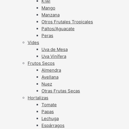
Kiwi
Mango
Manzana
Otros Frutales Tropicales
Paltos/Aguacate
Peras
Vides
Uva de Mesa
Uva Vinífera
Frutos Secos
Almendra
Avellana
Nuez
Otras Frutas Secas
Hortalizas
Tomate
Papas
Lechuga
Espárragos