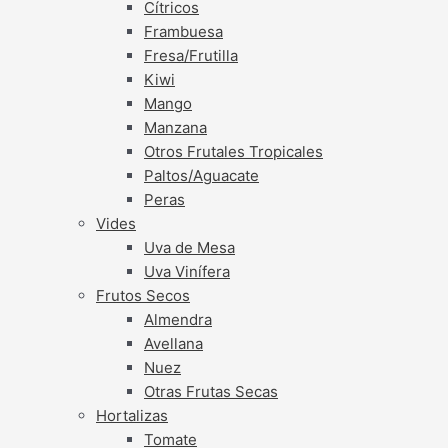
Cítricos
Frambuesa
Fresa/Frutilla
Kiwi
Mango
Manzana
Otros Frutales Tropicales
Paltos/Aguacate
Peras
Vides
Uva de Mesa
Uva Vinífera
Frutos Secos
Almendra
Avellana
Nuez
Otras Frutas Secas
Hortalizas
Tomate